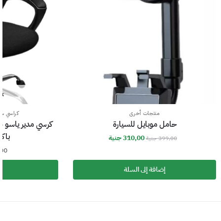
ck
منتجات أخرى
كراسي سك
حامل موبايل للسيارة
كرسي مدير ياسو 
باك
310,00
جنية
399,00
جنية
,00
إضافة إلى السلة
ق