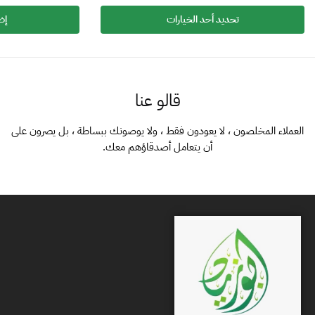
تحديد أحد الخيارات
إض
قالو عنا
العملاء المخلصون ، لا يعودون فقط ، ولا يوصونك ببساطة ، بل يصرون على
أن يتعامل أصدقاؤهم معك.