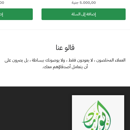
5.000,00
جنية
00
إضافة إلى السلة
إض
قالو عنا
العملاء المخلصون ، لا يعودون فقط ، ولا يوصونك ببساطة ، بل يصرون على
أن يتعامل أصدقاؤهم معك.